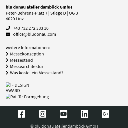
blu donau atelier damböck GmbH
Peter-Behrens-Platz 7 | Stiege D | OG 3
4020
Linz
+43 732 272 333 10
office@bludonau.com
weitere Informationen:
Messekonzeption
Messestand
Messearchitektur
Was kostet ein Messestand?
© blu donau atelier damböck GmbH