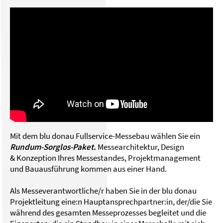
Mit dem blu donau Fullservice-Messebau wählen Sie ein
Rundum-Sorglos-Paket.
Messearchitektur, Design
& Konzeption Ihres Messestandes, Projektmanagement
und Bauausführung kommen aus einer Hand.
Als Messeverantwortliche/r haben Sie in der blu donau
Projektleitung eine:n Hauptansprechpartner:in, der/die Sie
während des gesamten Messeprozesses begleitet und die