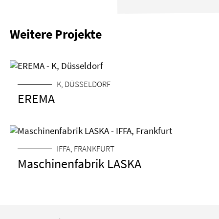
MESSE
Weitere Projekte
ART
MESSE
K, DÜSSELDORF
EREMA
GRÖSSE
IFFA, FRANKFURT
Maschinenfabrik LASKA