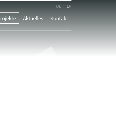
DE
EN
rojekte
Aktuelles
Kontakt
Übersicht
Kontaktformular
Aktuelle Informationen
Messe
Hauptstandort Neufinsing
Newsletter
Innenausbau
Standort München
Presse
ssestände
Standort Kassel
Jobs
alyse
Standort Rosenheim
kation
Standort Trochtelfingen
tional
Standort Linz | AT
Standort Salzburg | AT
Standort Mailand | IT