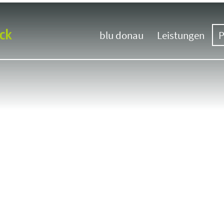
blu donau
Leistungen
P
Unternehmen
Übersicht
Team
Messebau
Werkstätten
Messedesign
Nachhaltigkeit
Klimaneutrale Me
Besucherstroman
Hybrid-Kommuni
Messebau Interna