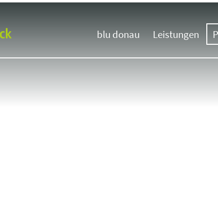
blu donau
Leistungen
P
Unternehmen
Übersicht
Team
Messebau
Werkstätten
Messedesign
Nachhaltigkeit
Klimaneutrale Me
Besucherstroman
Hybrid-Kommuni
Messebau Interna