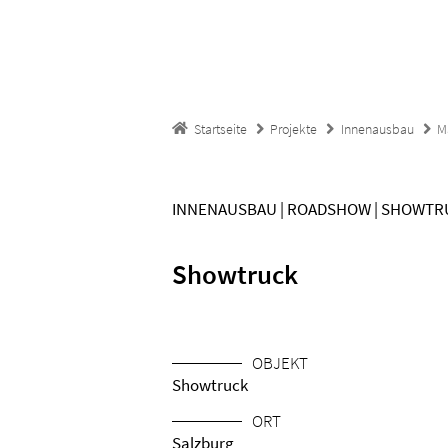
Startseite
Projekte
Innenausbau
M
INNENAUSBAU | ROADSHOW | SHOWT
Showtruck
OBJEKT
Showtruck
ORT
Salzburg