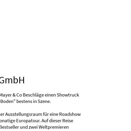
Standort Shanghai | CN
e GmbH
ür Mayer & Co Beschläge einen Showtruck
 Boden" bestens in Szene.
iler Ausstellungsraum für eine Roadshow
natige Europatour. Auf dieser Reise
estseller und zwei Weltpremieren