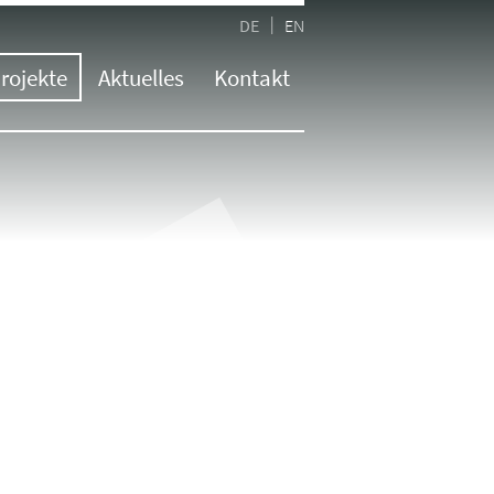
DE
EN
rojekte
Aktuelles
Kontakt
Übersicht
Kontaktformular
Aktuelle Informationen
Messe
Hauptstandort Neufinsing
Newsletter
Innenausbau
Standort München
Presse
ssestände
Standort Kassel
Jobs
alyse
Standort Rosenheim
kation
Standort Trochtelfingen
tional
Standort Linz | AT
Standort Salzburg | AT
Standort Mailand | IT